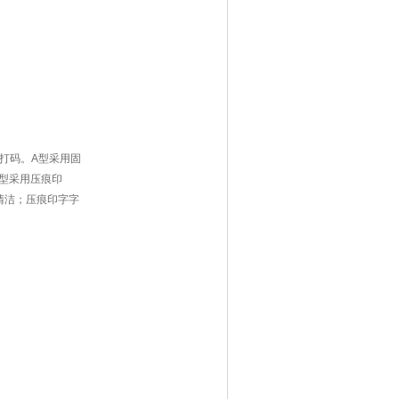
轮打码。A型采用固
型采用压痕印
清洁；压痕印字字