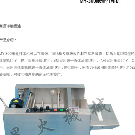
MY-300纸盒打印机
商品详细描述
产品介绍：
MY-300纸盒打印机可以在纸张、薄纸板及非吸收性材料塑料薄膜、铝箔上钢印或墨
体墨轮印字，也可采用压痕印字；B型采用速干液体油墨印字，也可采用压痕印字；C
字。采用固体墨轮或速干液体油墨印字，瞬印瞬干，附着力强采用固体墨轮印字尤为
迹清晰，对被印物厚度的适应范围较广。