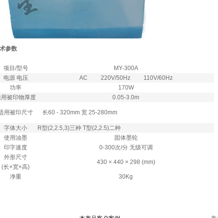
术参数
项目/型号
MY-300A
电源 电压
AC 220V/50Hz 110V/60Hz
功率
170W
适用被印物厚度
0.05-3.0m
适用被印尺寸
长60 - 320mm 宽 25-280mm
字体大小
R型(2,2.5,3)三种 T型(2,2.5)二种
使用油墨
固体墨轮
印字速度
0-300次/分 无级可调
外形尺寸
430 × 440 × 298 (mm)
(长×宽×高)
净重
30Kg